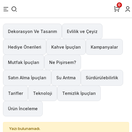
0
Dekorasyon Ve Tasarım
Evlilik ve Çeyiz
Hediye Önerileri
Kahve İpuçları
Kampanyalar
Mutfak İpuçları
Ne Pişirsem?
Satın Alma İpuçları
Su Arıtma
Sürdürülebilirlik
Tarifler
Teknoloji
Temizlik İpuçları
Ürün İnceleme
Yazı bulunamadı.