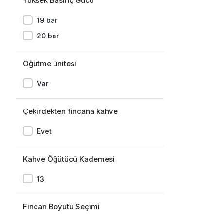
Yüksek Basınç Gücü
19 bar
20 bar
Öğütme ünitesi
Var
Çekirdekten fincana kahve
Evet
Kahve Öğütücü Kademesi
13
Fincan Boyutu Seçimi