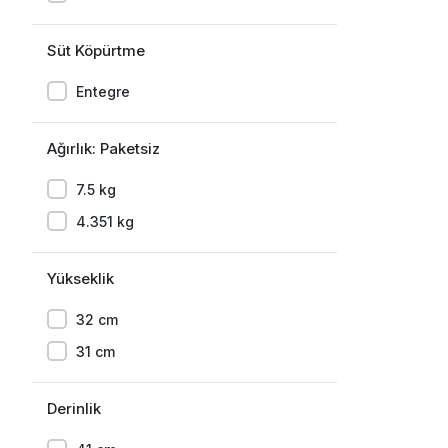
Süt Köpürtme
Entegre
Ağırlık: Paketsiz
7.5 kg
4.351 kg
Yükseklik
32 cm
31 cm
Derinlik