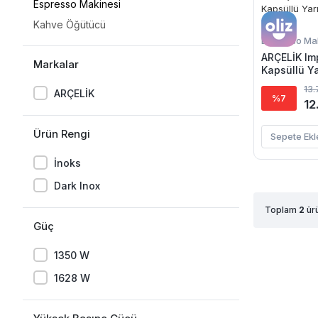
Espresso Makinesi
Kahve Öğütücü
Espresso Ma
ARÇELİK Im
Markalar
Kapsüllü Y
Makinesi
13.
ARÇELİK
%7
12
Ürün Rengi
Sepete Ekl
İnoks
Dark Inox
Toplam
2
ürü
Güç
1350 W
1628 W