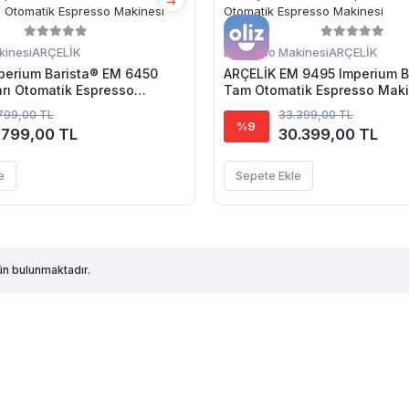
kinesi
ARÇELİK
Espresso Makinesi
ARÇELİK
perium Barista® EM 6450
ARÇELİK EM 9495 Imperium B
arı Otomatik Espresso
Tam Otomatik Espresso Maki
799,00 TL
33.399,00 TL
%9
.799,00 TL
30.399,00 TL
e
Sepete Ekle
n bulunmaktadır.