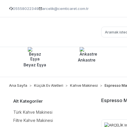
05558022349
arcelik@cemticaret.com.tr
Ankastre
Beyaz Eşya
Ana Sayfa
Küçük Ev Aletleri
Kahve Makinesi
Espresso Ma
Espresso M
Alt Kategoriler
Türk Kahve Makinesi
Filtre Kahve Makinesi