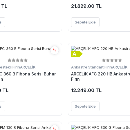
 TL
21.829,00 TL
e
Sepete Ekle
stekli Fırın
ARÇELİK
Ankastre Standart Fırın
ARÇELİK
C 360 B Fibona Serisi Buhar
ARÇELİK AFC 220 HB Ankastr
ın
Fırın
0 TL
12.249,00 TL
e
Sepete Ekle