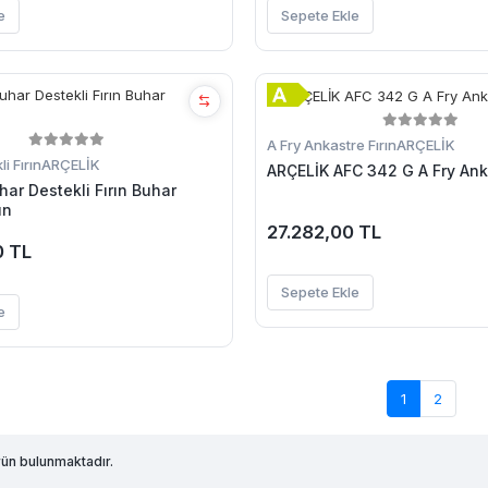
e
Sepete Ekle
A Fry Ankastre Fırın
ARÇELİK
i Fırın
ARÇELİK
ARÇELİK AFC 342 G A Fry Anka
ar Destekli Fırın Buhar
ın
27.282,00 TL
0 TL
Sepete Ekle
e
1
2
ün bulunmaktadır.