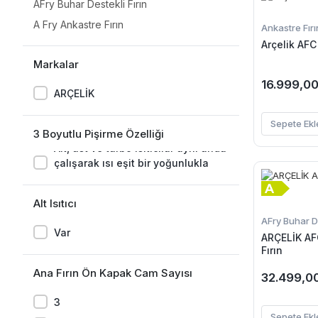
AFry Buhar Destekli Fırın
A Fry Ankastre Fırın
Ankastre Fırı
Arçelik AFC
Markalar
16.999,00
ARÇELİK
Sepete Ekl
3 Boyutlu Pişirme Özelliği
Alt, üst ve turbo ısıtıcılar aynı anda
çalışarak ısı eşit bir yoğunlukla
dağılır ve ideal pişirme gerçekleşir.
Alt Isıtıcı
AFry Buhar De
Var
ARÇELİK AF
Fırın
Ana Fırın Ön Kapak Cam Sayısı
32.499,0
3
Sepete Ekl