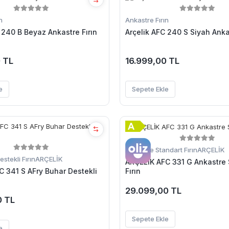
n
Ankastre Fırın
 240 B Beyaz Ankastre Fırın
Arçelik AFC 240 S Siyah Ankas
 TL
16.999,00 TL
e
Sepete Ekle
Ankastre Standart Fırın
ARÇELİK
stekli Fırın
ARÇELİK
ARÇELİK AFC 331 G Ankastre Standart
Fırın
C 341 S AFry Buhar Destekli
29.099,00 TL
0 TL
Sepete Ekle
e