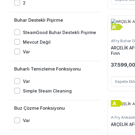
2
Buhar Destekli Pişirme
SteamGood Buhar Destekli Pişirme
AFry Buhar De
Mevcut Değil
ARÇELİK AF
Var
Fırın
37.599,00
Buharlı Temizleme Fonksiyonu
Var
Sepete Ekl
Simple Steam Cleaning
Buz Çözme Fonksiyonu
A Fry Ankastr
Var
ARÇELİK AFC