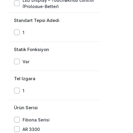
LED Display – Touch&Knob control
(Prologue-Better)
Standart Tepsi Adedi
1
Statik Fonksiyon
Var
Tel Izgara
1
Ürün Serisi
Fibona Serisi
AR 3300