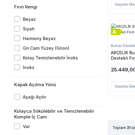
Sepete Ekl
Fırın Rengi
Beyaz
Siyah
Harmony Beyaz
Buhar Destekl
Gri Cam Yüzey (Grion)
ARÇELİK Buh
Kolay Temizlenebilir İnoks
Destekli Fır
İnoks
25.449,0
Kapak Açılma Yönü
Sepete Ekl
Aşağı Açılır
Kolayca Sökülebilir ve Temizlenebilir
Komple İç Cam
Var
Toplam
31
ür