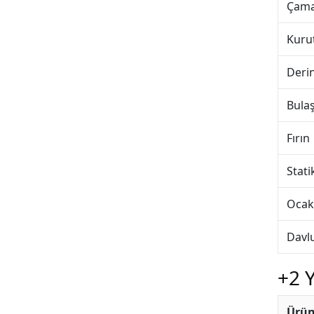
Çama
Kuru
Deri
Bula
Fırın
Stati
Ocak
Davl
+2 Y
Ürün