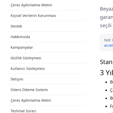
Çerez Aydınlatma Metini
Beyaz
Kişisel Verilerin Korunması
garan
seçil
Destek
Hakkımızda
Not: 
arcel
Kampanyalar
Gizlilik Sözleşmesi
Stan
Kullanıcı Sözleşmesi
3 Y
İletişim
B
Ödero Ödeme Sistemi
Ç
B
Çerez Aydınlatma Metni
F
Teslimat Süreci