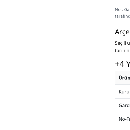
Not: Ga
tarafınd
Arçe
Seçili
tarihi
+4 Y
Ürün
Kuru
Gardı
No-F