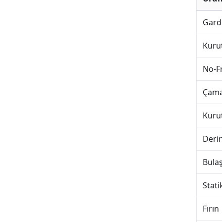
Gardı
Kuru
No-F
Çama
Kuru
Deri
Bula
Stati
Fırın