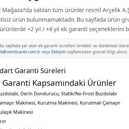
 Mağaza?da satılan tüm ürünler
resmî Arçelik A.Ş
tisiz ürün bulunmamaktadır. Bu sayfada ürün gr
i ürünlerde
+2 yıl / +4 yıl ek garanti
seçeneklerini bu
Bu sayfada yer alan ek garanti ücretleri örnektir ve dönemsel olar
ik@cemticaret.com.tr
veya
İletişim
sayfamızdan güncel bilgi alınız.
dart Garanti Süreleri
ıl Garanti Kapsamındaki Ürünler
uzdolabı, Derin Dondurucu, Statik/No-Frost Buzdolabı
amaşır Makinesi, Kurutma Makinesi, Kurutmalı Çamaşır
ulaşık Makinesi
ırın