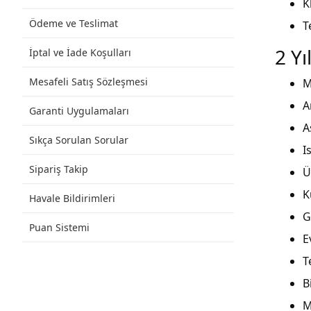
K
Ödeme ve Teslimat
T
2 Y
İptal ve İade Koşulları
Mesafeli Satış Sözleşmesi
M
A
Garanti Uygulamaları
A
Sıkça Sorulan Sorular
I
Sipariş Takip
Ü
K
Havale Bildirimleri
G
Puan Sistemi
E
T
B
M