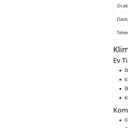
Ocak
Davl
Telve
Kli
Ev T
İ
6
İ
6
Kom
0