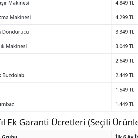
şır Makinesi
4.849 TL
tma Makinesi
4.299 TL
n Dondurucu
3.349 TL
şık Makinesi
3.049 TL
2.649 TL
k Buzdolabı
2.449 TL
1.549 TL
umbaz
1.449 TL
ıl Ek Garanti Ücretleri (Seçili Ürünl
 Grubu
İlk 6 Ay 