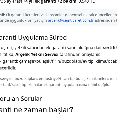
?36 ay arası
+4 yıl ek garanti +2 bakım
: 9.549 TL
li:
Ek garanti ücretleri ve kapsamlar dönemsel olarak güncellenebili
inde uygunluk ve fiyat için
arcelik@cemticaret.com.tr
adresinden te
aranti Uygulama Süreci
üşteri, yetkili satıcıdan ek garanti satın aldığına dair
sertifi
ertifika,
Arçelik Yetkili Servisi
tarafından onaylanır.
k garanti; çamaşır/bulaşık/fırın/buzdolabı/ev tipi klima/oc
eçerlidir.
seviyesi buzdolapları, endüstriyel/ticari tip bulaşık makineleri, min
ortatif/kaset tipi klimalar ek garanti uygulamasına dâhil değildir.
Sorulan Sorular
anti ne zaman başlar?