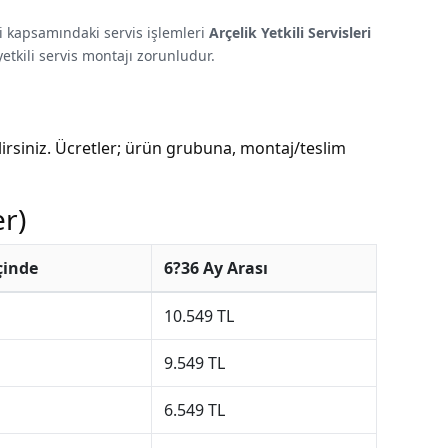
ti kapsamındaki servis işlemleri
Arçelik Yetkili Servisleri
yetkili servis montajı zorunludur.
irsiniz. Ücretler; ürün grubuna, montaj/teslim
er)
İçinde
6?36 Ay Arası
10.549 TL
9.549 TL
6.549 TL