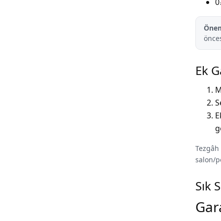
0
Önem
önces
Ek G
M
S
E
g
Tezgâh 
salon/p
Sık 
Gar