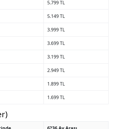
5.799 TL
5.149 TL
3.999 TL
3.699 TL
3.199 TL
2.949 TL
1.899 TL
1.699 TL
er)
İçinde
6?36 Ay Arası