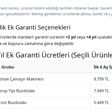
ranti süresi, ürünün teslim edildiği tarihten itibaren başlar. Garan
an gerçekleştirilir. Montaj gerektiren ürünlerde (klima, kombi vb.) 
lik Ek Garanti Seçenekleri
 ürünlerde standart garanti süresini
+2 yıl
veya
+4 yıl
uzatabil
ne ve başvuru zamanına göre değişebilir.
ıl Ek Garanti Ücretleri (Seçili Ürünl
 Grubu
İlk 6 Ay 
tmalı Çamaşır Makinesi
8.799 TL
rop Tipi Buzdolabı
7.949 TL
rost Buzdolabı
5.449 TL