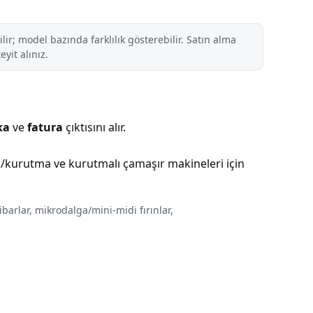
r; model bazında farklılık gösterebilir. Satın alma
yit alınız.
ka
ve
fatura
çıktısını alır.
ak/kurutma ve kurutmalı çamaşır makineleri için
ibarlar, mikrodalga/mini-midi fırınlar,