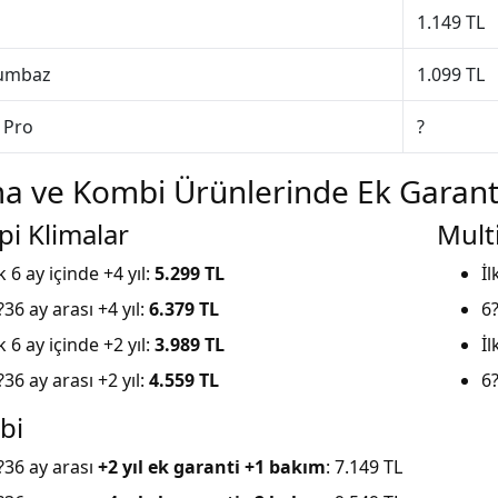
1.149 TL
umbaz
1.099 TL
 Pro
?
ma ve Kombi Ürünlerinde Ek Garant
ipi Klimalar
Multi
lk 6 ay içinde +4 yıl:
5.299 TL
İl
?36 ay arası +4 yıl:
6.379 TL
6?
lk 6 ay içinde +2 yıl:
3.989 TL
İl
?36 ay arası +2 yıl:
4.559 TL
6?
bi
?36 ay arası
+2 yıl ek garanti +1 bakım
: 7.149 TL