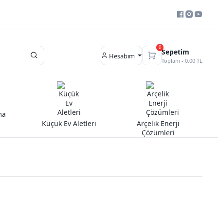
0
Sepetim
Hesabım
Toplam -
0,00 TL
ma
Küçük Ev Aletleri
Arçelik Enerji
Çözümleri