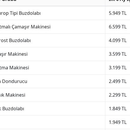
rop Tipi Buzdolabı
5.949 TL
tmalı Çamaşır Makinesi
6.599 TL
rost Buzdolabı
4.099 TL
şır Makinesi
3.599 TL
tma Makinesi
3.199 TL
n Dondurucu
2.499 TL
şık Makinesi
2.299 TL
k Buzdolabı
1.849 TL
1.949 TL