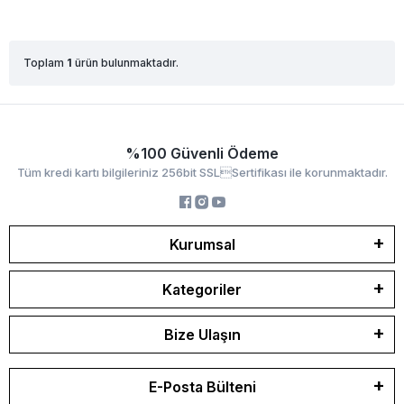
Toplam
1
ürün bulunmaktadır.
%100 Güvenli Ödeme
Tüm kredi kartı bilgileriniz 256bit SSLSertifikası ile korunmaktadır.
Kurumsal
Kategoriler
Bize Ulaşın
E-Posta Bülteni