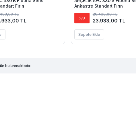
C 330 B Fibona Serisi
ARÇELİK AFC 330 S Fibona Se
andart Fırın
Ankastre Standart Fırın
.433,00 TL
26.433,00 TL
%9
.933,00 TL
23.933,00 TL
e
Sepete Ekle
ün bulunmaktadır.