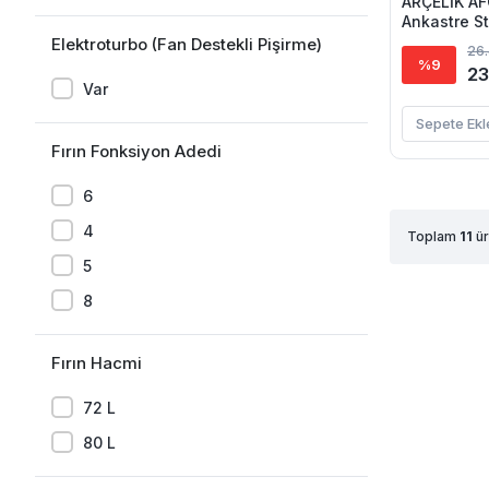
ARÇELİK AF
Ankastre St
Elektroturbo (Fan Destekli Pişirme)
26
%9
23
Var
Sepete Ekl
Fırın Fonksiyon Adedi
6
4
Toplam
11
ür
5
8
Fırın Hacmi
72 L
80 L