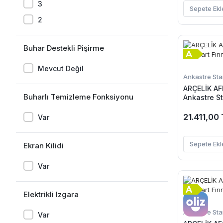
3
Sepete Ekl
2
Buhar Destekli Pişirme
Mevcut Değil
Ankastre Stan
ARÇELİK AFM
Buharlı Temizleme Fonksiyonu
Ankastre St
21.411,00
Var
Sepete Ekl
Ekran Kilidi
Var
Elektrikli Izgara
Ankastre Stan
Var