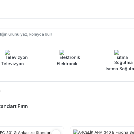
Televizyon
Elektronik
Isıtma Soğut
n
andart Fırın