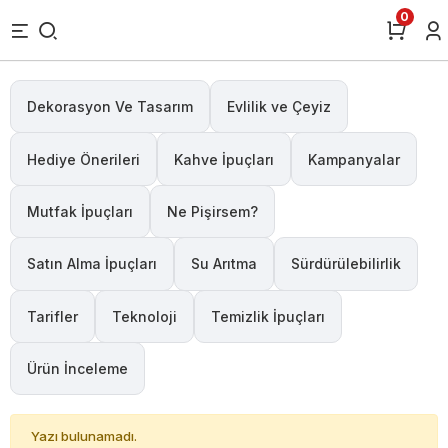
0
Dekorasyon Ve Tasarım
Evlilik ve Çeyiz
Hediye Önerileri
Kahve İpuçları
Kampanyalar
Mutfak İpuçları
Ne Pişirsem?
Satın Alma İpuçları
Su Arıtma
Sürdürülebilirlik
Tarifler
Teknoloji
Temizlik İpuçları
Ürün İnceleme
Yazı bulunamadı.