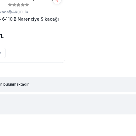
kacağı
ARÇELİK
 6410 B Narenciye Sıkacağı
TL
e
n bulunmaktadır.