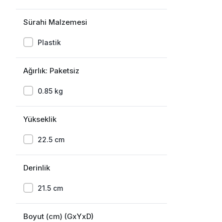
Sürahi Malzemesi
Plastik
Ağırlık: Paketsiz
0.85 kg
Yükseklik
22.5 cm
Derinlik
21.5 cm
Boyut (cm) (GxYxD)