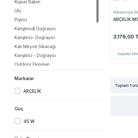
Kişisel Bakım
Ütü
Narenciye Sı
ARÇELİK MS
Pişirici
Karıştırıcı& Doğrayıcı
3.179,00 
Karıştırıcı- Doğrayıcı
Katı Meyve Sıkacağı
Sepete Ekl
Karıştırıcı - Doğrayıcı
Outdoor Ekipman
Karıştırıcı&amp; Doğrayıcı
Markalar
Çay Makinesi
Toplam
1
ürü
ARÇELİK
Yoğurt &Kefir Makinesi
Semaver
Güç
Kettle
UV Temizleme Cihazı
45 W
Narenciye Sıkacağı
Slush ve Buzlu İçecek Makineleri