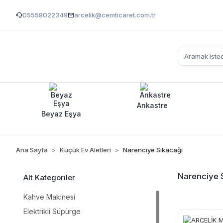
05558022349
arcelik@cemticaret.com.tr
Ankastre
Beyaz Eşya
Ana Sayfa
Küçük Ev Aletleri
Narenciye Sıkacağı
Narenciye 
Alt Kategoriler
Kahve Makinesi
Elektrikli Süpürge