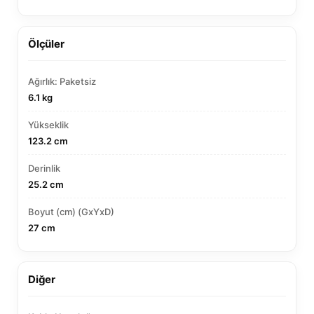
Ölçüler
Ağırlık: Paketsiz
6.1 kg
Yükseklik
123.2 cm
Derinlik
25.2 cm
Boyut (cm) (GxYxD)
27 cm
Diğer