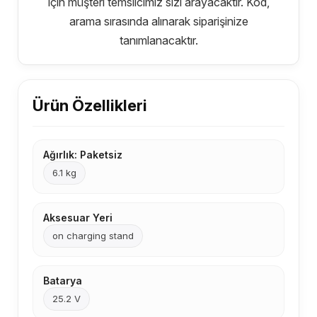
için müşteri temsilcimiz sizi arayacaktır. Kod,
arama sırasında alınarak siparişinize
tanımlanacaktır.
Ürün Özellikleri
Ağırlık: Paketsiz
6.1 kg
Aksesuar Yeri
on charging stand
Batarya
25.2 V