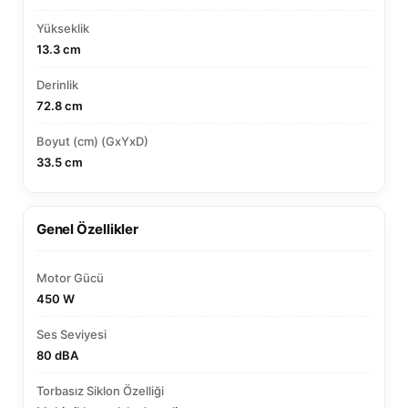
Yükseklik
13.3 cm
Derinlik
72.8 cm
Boyut (cm) (GxYxD)
33.5 cm
Genel Özellikler
Motor Gücü
450 W
Ses Seviyesi
80 dBA
Torbasız Siklon Özelliği