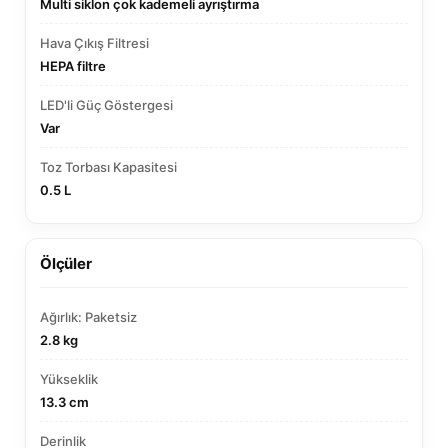
Multi siklon çok kademeli ayrıştırma
Hava Çıkış Filtresi
HEPA filtre
LED'li Güç Göstergesi
Var
Toz Torbası Kapasitesi
0.5 L
Ölçüler
Ağırlık: Paketsiz
2.8 kg
Yükseklik
13.3 cm
Derinlik