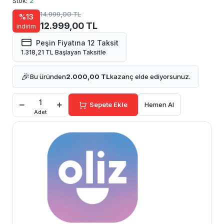
Stok:
2
14.999,00 TL
%13
12.999,00 TL
indirim
Peşin Fiyatına 12 Taksit
1.318,21 TL Başlayan Taksitle
🎉
Bu üründen
2.000,00 TL
kazanç elde ediyorsunuz.
Sepete Ekle
Hemen Al
Adet