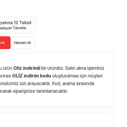
iyatına 12 Taksit
aşlayan Taksitle
kle
Hemen Al
u ürün
Oliz indirimli
bir üründür. Satın alma işleminiz
onrası
OLİZ indirim kodu
oluşturulması için müşteri
emsilcimiz sizi arayacaktır. Kod, arama sırasında
lınarak siparişinize tanımlanacaktır.