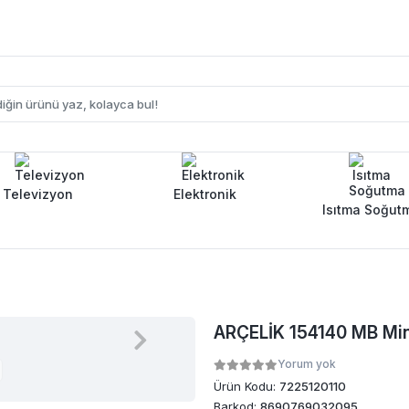
Televizyon
Elektronik
Isıtma Soğut
ARÇELİK 154140 MB Min
Yorum yok
Ürün Kodu:
7225120110
Barkod:
8690769032095