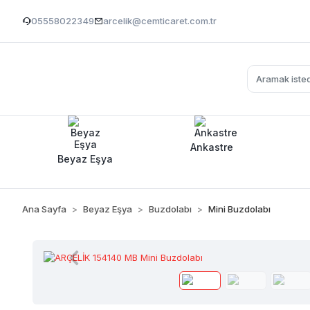
05558022349
arcelik@cemticaret.com.tr
Ankastre
Beyaz Eşya
Ana Sayfa
Beyaz Eşya
Buzdolabı
Mini Buzdolabı