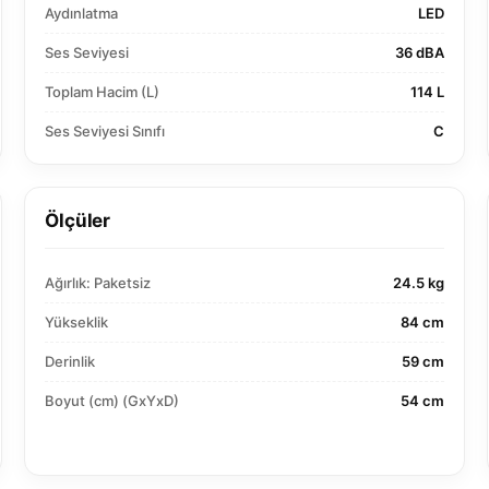
Aydınlatma
LED
Ses Seviyesi
36 dBA
Toplam Hacim (L)
114 L
Ses Seviyesi Sınıfı
C
Ölçüler
Ağırlık: Paketsiz
24.5 kg
Yükseklik
84 cm
Derinlik
59 cm
Boyut (cm) (GxYxD)
54 cm