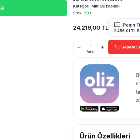
Kategori:
Mini Buzdolabı
ER
Stok:
20+
Peşin F
24.219,00 TL
2.456,01 TL B
Sepete E
Adet
B
s
t
a
Ürün Özellikleri